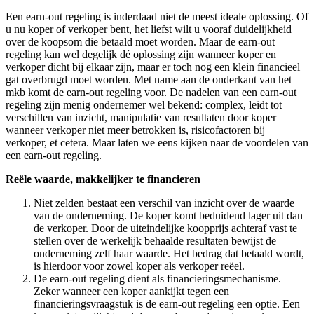
Een earn-out regeling is inderdaad niet de meest ideale oplossing. Of
u nu koper of verkoper bent, het liefst wilt u vooraf duidelijkheid
over de koopsom die betaald moet worden. Maar de earn-out
regeling kan wel degelijk dé oplossing zijn wanneer koper en
verkoper dicht bij elkaar zijn, maar er toch nog een klein financieel
gat overbrugd moet worden. Met name aan de onderkant van het
mkb komt de earn-out regeling voor. De nadelen van een earn-out
regeling zijn menig ondernemer wel bekend: complex, leidt tot
verschillen van inzicht, manipulatie van resultaten door koper
wanneer verkoper niet meer betrokken is, risicofactoren bij
verkoper, et cetera. Maar laten we eens kijken naar de voordelen van
een earn-out regeling.
Reële waarde, makkelijker te financieren
Niet zelden bestaat een verschil van inzicht over de waarde
van de onderneming. De koper komt beduidend lager uit dan
de verkoper. Door de uiteindelijke koopprijs achteraf vast te
stellen over de werkelijk behaalde resultaten bewijst de
onderneming zelf haar waarde. Het bedrag dat betaald wordt,
is hierdoor voor zowel koper als verkoper reëel.
De earn-out regeling dient als financieringsmechanisme.
Zeker wanneer een koper aankijkt tegen een
financieringsvraagstuk is de earn-out regeling een optie. Een