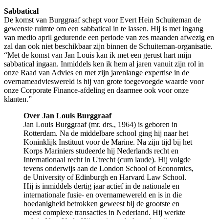
Sabbatical
De komst van Burggraaf schept voor Evert Hein Schuiteman de
gewenste ruimte om een sabbatical in te lassen. Hij is met ingang
van medio april gedurende een periode van zes maanden afwezig en
zal dan ook niet beschikbaar zijn binnen de Schuiteman-organisatie.
“Met de komst van Jan Louis kan ik met een gerust hart mijn
sabbatical ingaan. Inmiddels ken ik hem al jaren vanuit zijn rol in
onze Raad van Advies en met zijn jarenlange expertise in de
overnameadvieswereld is hij van grote toegevoegde waarde voor
onze Corporate Finance-afdeling en daarmee ook voor onze
klanten.”
Over Jan Louis Burggraaf
Jan Louis Burggraaf (mr. drs., 1964) is geboren in
Rotterdam. Na de middelbare school ging hij naar het
Koninklijk Instituut voor de Marine. Na zijn tijd bij het
Korps Mariniers studeerde hij Nederlands recht en
Internationaal recht in Utrecht (cum laude). Hij volgde
tevens onderwijs aan de London School of Economics,
de University of Edinburgh en Harvard Law School.
Hij is inmiddels dertig jaar actief in de nationale en
internationale fusie- en overnamewereld en is in die
hoedanigheid betrokken geweest bij de grootste en
meest complexe transacties in Nederland. Hij werkte