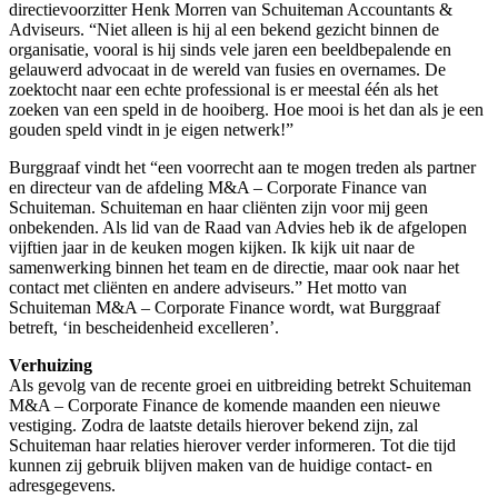
directievoorzitter Henk Morren van Schuiteman Accountants &
Adviseurs. “Niet alleen is hij al een bekend gezicht binnen de
organisatie, vooral is hij sinds vele jaren een beeldbepalende en
gelauwerd advocaat in de wereld van fusies en overnames. De
zoektocht naar een echte professional is er meestal één als het
zoeken van een speld in de hooiberg. Hoe mooi is het dan als je een
gouden speld vindt in je eigen netwerk!”
Burggraaf vindt het “een voorrecht aan te mogen treden als partner
en directeur van de afdeling M&A – Corporate Finance van
Schuiteman. Schuiteman en haar cliënten zijn voor mij geen
onbekenden. Als lid van de Raad van Advies heb ik de afgelopen
vijftien jaar in de keuken mogen kijken. Ik kijk uit naar de
samenwerking binnen het team en de directie, maar ook naar het
contact met cliënten en andere adviseurs.” Het motto van
Schuiteman M&A – Corporate Finance wordt, wat Burggraaf
betreft, ‘in bescheidenheid excelleren’.
Verhuizing
Als gevolg van de recente groei en uitbreiding betrekt Schuiteman
M&A – Corporate Finance de komende maanden een nieuwe
vestiging. Zodra de laatste details hierover bekend zijn, zal
Schuiteman haar relaties hierover verder informeren. Tot die tijd
kunnen zij gebruik blijven maken van de huidige contact- en
adresgegevens.