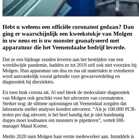
Hebt u weleens een officiële coronatest gedaan? Dan
ging er waarschijnlijk een kweekstokje van Molgen
in uw neus en is uw monster geanalyseerd met
apparatuur die het Veenendaalse bedrijf leverde.
Dat ze een bijdrage zouden leveren aan het bestrijden van een
wereldwijde pandemie, hadden ze tot 2019 zelf ook niet voorzien bij
Molgen. Hun apparatuur om dna en rna uit materialen te extraheren
werd aanvankelijk vooral gebruikt voor gewasveredeling en
diagnostiek bij dierziektes.
En toen brak corona uit. Al snel bleek de moleculaire diagnostiek
van Molgen ook geschikt voor het uitvoeren van coronatesten.
Sterker nog: de slimme oplossingen uit Veenendaal zorgden dat
laboratoria sneller analyses konden uitvoeren. “Als je 100.000 PCR-
testen per dag uitvoert, is het heel handig dat je niet handmatig
dopjes moet losdraaien om monsters te pipetteren”, vertelt HR-
manager Maud Koetse.
Medio 2020 nam Molgen haar eerste medewerker aan. Inmiddels is