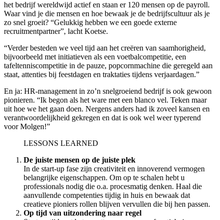
het bedrijf wereldwijd actief en staan er 120 mensen op de payroll.
Waar vind je die mensen en hoe bewaak je de bedrijfscultuur als je
zo snel groeit? “Gelukkig hebben we een goede externe
recruitmentpartner”, lacht Koetse.
“Verder besteden we veel tijd aan het creëren van saamhorigheid,
bijvoorbeeld met initiatieven als een voetbalcompetitie, een
tafeltenniscompetitie in de pauze, popcornmachine die geregeld aan
staat, attenties bij feestdagen en traktaties tijdens verjaardagen.”
En ja: HR-management in zo’n snelgroeiend bedrijf is ook gewoon
pionieren. “Ik begon als het ware met een blanco vel. Teken maar
uit hoe we het gaan doen. Nergens anders had ik zoveel kansen en
verantwoordelijkheid gekregen en dat is ook wel weer typerend
voor Molgen!”
LESSONS LEARNED
De juiste mensen op de juiste plek
In de start-up fase zijn creativiteit en innoverend vermogen
belangrijke eigenschappen. Om op te schalen hebt u
professionals nodig die o.a. procesmatig denken. Haal die
aanvullende competenties tijdig in huis en bewaak dat
creatieve pioniers rollen blijven vervullen die bij hen passen.
Op tijd van uitzondering naar regel