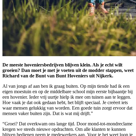
De meeste hoveniersbedrijven blijven klein. Als je echt wilt
groeien? Dan moet je met je voeten uit de modder stappen, weet
Richard van de Bunt van Bunt Hoveniers uit Nijkerk.
Al van jongs af aan ben ik graag buiten. Op mijn tiende had ik een
eigen moestuin en op de middelbare school mijn eerste bijbaantje bij
een hovenier. Ieder vrij uurtje hielp ik mee om tuinen aan te leggen.
Hoe vaak je dat ook gedaan hebt, het blijft speciaal. Je creëert iets
waar mensen gelukkig van worden. Een goede tuin zorgt ervoor dat
mensen vaker buiten zijn. Dat is wat mij drijft.”
“Groei? Dat overkwam ons lange tijd. Door mond-tot-mondreclame
kregen we steeds nieuwe opdrachten. Om alle klanten te kunnen
blijven bedienen neem je medewerkers aan. Voor je het weet loop je