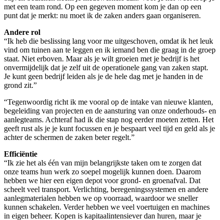
met een team rond. Op een gegeven moment kom je dan op een
punt dat je merkt: nu moet ik de zaken anders gaan organiseren.
Andere rol
“Ik heb die beslissing lang voor me uitgeschoven, omdat ik het leuk
vind om tuinen aan te leggen en ik iemand ben die graag in de groep
staat. Niet erboven. Maar als je wilt groeien met je bedrijf is het
onvermijdelijk dat je zelf uit de operationele gang van zaken stapt.
Je kunt geen bedrijf leiden als je de hele dag met je handen in de
grond zit.”
“Tegenwoordig richt ik me vooral op de intake van nieuwe klanten,
begeleiding van projecten en de aansturing van onze onderhouds- en
aanlegteams. Achteraf had ik die stap nog eerder moeten zetten. Het
geeft rust als je je kunt focussen en je bespaart veel tijd en geld als je
achter de schermen de zaken beter regelt.”
Efficiëntie
“Ik zie het als één van mijn belangrijkste taken om te zorgen dat
onze teams hun werk zo soepel mogelijk kunnen doen. Daarom
hebben we hier een eigen depot voor grond- en groenafval. Dat
scheelt veel transport. Verlichting, beregeningssystemen en andere
aanlegmaterialen hebben we op voorraad, waardoor we sneller
kunnen schakelen. Verder hebben we veel voertuigen en machines
in eigen beheer. Kopen is kapitaalintensiever dan huren, maar je