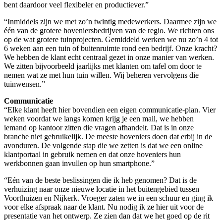
bent daardoor veel flexibeler en productiever.”
“Inmiddels zijn we met zo’n twintig medewerkers. Daarmee zijn we
één van de grotere hoveniersbedrijven van de regio. We richten ons
op de wat grotere tuinprojecten. Gemiddeld werken we nu zo’n 4 tot
6 weken aan een tuin of buitenruimte rond een bedrijf. Onze kracht?
We hebben de klant echt centraal gezet in onze manier van werken.
We zitten bijvoorbeeld jaarlijks met klanten om tafel om door te
nemen wat ze met hun tuin willen. Wij beheren vervolgens die
tuinwensen.”
Communicatie
“Elke klant heeft hier bovendien een eigen communicatie-plan. Vier
weken voordat we langs komen krijg je een mail, we hebben
iemand op kantoor zitten die vragen afhandelt. Dat is in onze
branche niet gebruikelijk. De meeste hoveniers doen dat erbij in de
avonduren. De volgende stap die we zetten is dat we een online
klantportaal in gebruik nemen en dat onze hoveniers hun
werkbonnen gaan invullen op hun smartphone.”
“Eén van de beste beslissingen die ik heb genomen? Dat is de
verhuizing naar onze nieuwe locatie in het buitengebied tussen
Voorthuizen en Nijkerk. Vroeger zaten we in een schuur en ging ik
voor elke afspraak naar de klant. Nu nodig ik ze hier uit voor de
presentatie van het ontwerp. Ze zien dan dat we het goed op de rit