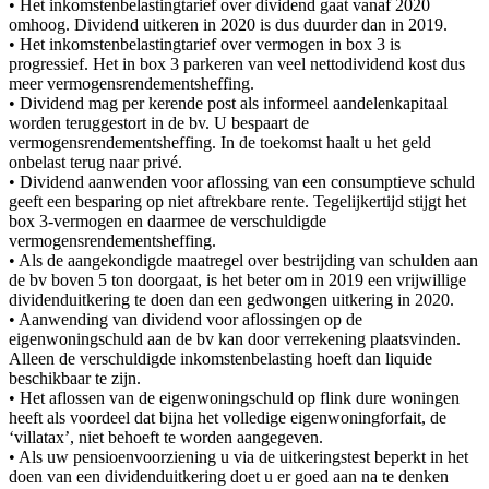
• Het inkomstenbelastingtarief over dividend gaat vanaf 2020
omhoog. Dividend uitkeren in 2020 is dus duurder dan in 2019.
• Het inkomstenbelastingtarief over vermogen in box 3 is
progressief. Het in box 3 parkeren van veel nettodividend kost dus
meer vermogensrendementsheffing.
• Dividend mag per kerende post als informeel aandelenkapitaal
worden teruggestort in de bv. U bespaart de
vermogensrendementsheffing. In de toekomst haalt u het geld
onbelast terug naar privé.
• Dividend aanwenden voor aflossing van een consumptieve schuld
geeft een besparing op niet aftrekbare rente. Tegelijkertijd stijgt het
box 3-vermogen en daarmee de verschuldigde
vermogensrendementsheffing.
• Als de aangekondigde maatregel over bestrijding van schulden aan
de bv boven 5 ton doorgaat, is het beter om in 2019 een vrijwillige
dividenduitkering te doen dan een gedwongen uitkering in 2020.
• Aanwending van dividend voor aflossingen op de
eigenwoningschuld aan de bv kan door verrekening plaatsvinden.
Alleen de verschuldigde inkomstenbelasting hoeft dan liquide
beschikbaar te zijn.
• Het aflossen van de eigenwoningschuld op flink dure woningen
heeft als voordeel dat bijna het volledige eigenwoningforfait, de
‘villatax’, niet behoeft te worden aangegeven.
• Als uw pensioenvoorziening u via de uitkeringstest beperkt in het
doen van een dividenduitkering doet u er goed aan na te denken