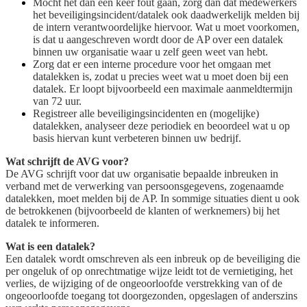
Mocht het dan een keer fout gaan, zorg dan dat medewerkers
het beveiligingsincident/datalek ook daadwerkelijk melden bij
de intern verantwoordelijke hiervoor. Wat u moet voorkomen,
is dat u aangeschreven wordt door de AP over een datalek
binnen uw organisatie waar u zelf geen weet van hebt.
Zorg dat er een interne procedure voor het omgaan met
datalekken is, zodat u precies weet wat u moet doen bij een
datalek. Er loopt bijvoorbeeld een maximale aanmeldtermijn
van 72 uur.
Registreer alle beveiligingsincidenten en (mogelijke)
datalekken, analyseer deze periodiek en beoordeel wat u op
basis hiervan kunt verbeteren binnen uw bedrijf.
Wat schrijft de AVG voor?
De AVG schrijft voor dat uw organisatie bepaalde inbreuken in
verband met de verwerking van persoonsgegevens, zogenaamde
datalekken, moet melden bij de AP. In sommige situaties dient u ook
de betrokkenen (bijvoorbeeld de klanten of werknemers) bij het
datalek te informeren.
Wat is een datalek?
Een datalek wordt omschreven als een inbreuk op de beveiliging die
per ongeluk of op onrechtmatige wijze leidt tot de vernietiging, het
verlies, de wijziging of de ongeoorloofde verstrekking van of de
ongeoorloofde toegang tot doorgezonden, opgeslagen of anderszins