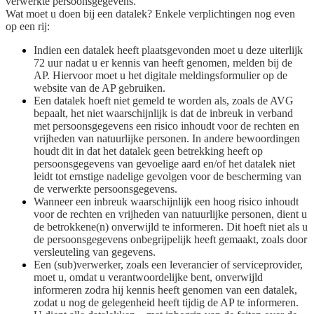
verwerkte persoonsgegevens.
Wat moet u doen bij een datalek? Enkele verplichtingen nog even
op een rij:
Indien een datalek heeft plaatsgevonden moet u deze uiterlijk
72 uur nadat u er kennis van heeft genomen, melden bij de
AP. Hiervoor moet u het digitale meldingsformulier op de
website van de AP gebruiken.
Een datalek hoeft niet gemeld te worden als, zoals de AVG
bepaalt, het niet waarschijnlijk is dat de inbreuk in verband
met persoonsgegevens een risico inhoudt voor de rechten en
vrijheden van natuurlijke personen. In andere bewoordingen
houdt dit in dat het datalek geen betrekking heeft op
persoonsgegevens van gevoelige aard en/of het datalek niet
leidt tot ernstige nadelige gevolgen voor de bescherming van
de verwerkte persoonsgegevens.
Wanneer een inbreuk waarschijnlijk een hoog risico inhoudt
voor de rechten en vrijheden van natuurlijke personen, dient u
de betrokkene(n) onverwijld te informeren. Dit hoeft niet als u
de persoonsgegevens onbegrijpelijk heeft gemaakt, zoals door
versleuteling van gegevens.
Een (sub)verwerker, zoals een leverancier of serviceprovider,
moet u, omdat u verantwoordelijke bent, onverwijld
informeren zodra hij kennis heeft genomen van een datalek,
zodat u nog de gelegenheid heeft tijdig de AP te informeren.