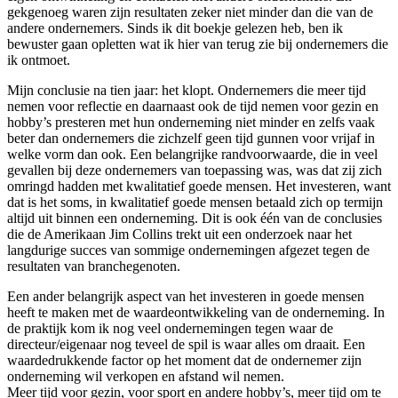
gekgenoeg waren zijn resultaten zeker niet minder dan die van de
andere ondernemers. Sinds ik dit boekje gelezen heb, ben ik
bewuster gaan opletten wat ik hier van terug zie bij ondernemers die
ik ontmoet.
Mijn conclusie na tien jaar: het klopt. Ondernemers die meer tijd
nemen voor reflectie en daarnaast ook de tijd nemen voor gezin en
hobby’s presteren met hun onderneming niet minder en zelfs vaak
beter dan ondernemers die zichzelf geen tijd gunnen voor vrijaf in
welke vorm dan ook. Een belangrijke randvoorwaarde, die in veel
gevallen bij deze ondernemers van toepassing was, was dat zij zich
omringd hadden met kwalitatief goede mensen. Het investeren, want
dat is het soms, in kwalitatief goede mensen betaald zich op termijn
altijd uit binnen een onderneming. Dit is ook één van de conclusies
die de Amerikaan Jim Collins trekt uit een onderzoek naar het
langdurige succes van sommige ondernemingen afgezet tegen de
resultaten van branchegenoten.
Een ander belangrijk aspect van het investeren in goede mensen
heeft te maken met de waardeontwikkeling van de onderneming. In
de praktijk kom ik nog veel ondernemingen tegen waar de
directeur/eigenaar nog teveel de spil is waar alles om draait. Een
waardedrukkende factor op het moment dat de ondernemer zijn
onderneming wil verkopen en afstand wil nemen.
Meer tijd voor gezin, voor sport en andere hobby’s, meer tijd om te