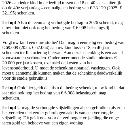
2026 aan ieder kind in de leeftijd tussen de 18 en 40 jaar – uiterlijk
op de 40e verjaardag – eenmalig een bedrag van € 33.129 (2025: €
32.195) schenken.
Let op!
Als u dit eenmalig verho0gde bedrag in 2026 schenkt, mag
u uw kind niet ook nog het bedrag van € 6.908 belastingvrij
schenken.
Volgt uw kind een dure studie? Dan mag u eenmalig een bedrag van
€ 69.009 (2025: € 67.064) aan uw kind tussen 18 en 40 jaar
schenken ter financiering hiervan. Aan deze schenking is een aantal
voorwaarden verbonden. Onder meer moet de studie minstens €
20.000 per jaar kosten, exclusief de kosten van het
levensonderhoud. U moet de schenking notarieel vastleggen. Ook
moet u aannemelijk kunnen maken dat de schenking daadwerkelijk
voor de studie gebruikt is.
Let op!
Ook hier geldt dat als u dit bedrag schenkt, u uw kind in dat
jaar niet ook nog het bedrag van € 6.908 belastingvrij mag
schenken.
Let op!
U mag de verhoogde vrijstellingen alleen gebruiken als er in
het verleden niet eerder gebruikgemaakt is van een verhoogde
vrijstelling. Dit geldt ook voor de verhoogde vrijstelling die enige
jaren gold ten behoeve van een eigen woning.