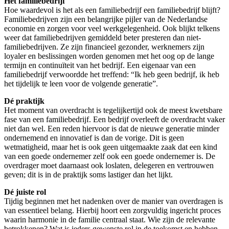
Hét familiebedrijf
Hoe waardevol is het als een familiebedrijf een familiebedrijf blijft?
Familiebedrijven zijn een belangrijke pijler van de Nederlandse
economie en zorgen voor veel werkgelegenheid. Ook blijkt telkens
weer dat familiebedrijven gemiddeld beter presteren dan niet-
familiebedrijven. Ze zijn financieel gezonder, werknemers zijn
loyaler en beslissingen worden genomen met het oog op de lange
termijn en continuïteit van het bedrijf. Een eigenaar van een
familiebedrijf verwoordde het treffend: “Ik heb geen bedrijf, ik heb
het tijdelijk te leen voor de volgende generatie”.
Dé praktijk
Het moment van overdracht is tegelijkertijd ook de meest kwetsbare
fase van een familiebedrijf. Een bedrijf overleeft de overdracht vaker
niet dan wel. Een reden hiervoor is dat de nieuwe generatie minder
ondernemend en innovatief is dan de vorige. Dit is geen
wetmatigheid, maar het is ook geen uitgemaakte zaak dat een kind
van een goede ondernemer zelf ook een goede ondernemer is. De
overdrager moet daarnaast ook loslaten, delegeren en vertrouwen
geven; dit is in de praktijk soms lastiger dan het lijkt.
Dé juiste rol
Tijdig beginnen met het nadenken over de manier van overdragen is
van essentieel belang. Hierbij hoort een zorgvuldig ingericht proces
waarin harmonie in de familie centraal staat. Wie zijn de relevante
betrokkenen? Wat is ieders gewenste rol in de toekomst en hebben