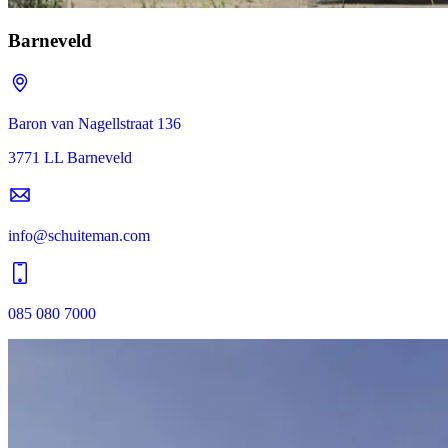
Barneveld
Baron van Nagellstraat 136
3771 LL Barneveld
info@schuiteman.com
085 080 7000